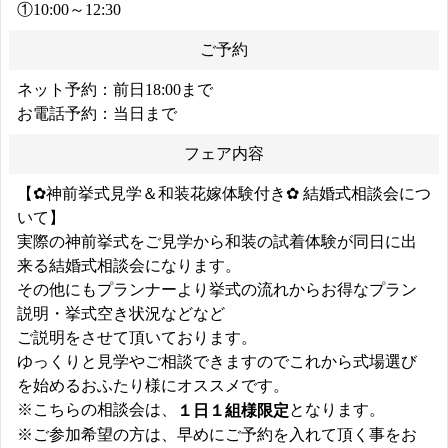
①10:00～12:30
ご予約
ネット予約：前日18:00まで
お電話予約：当日まで
フェア内容
【✿神前挙式見学＆和装花嫁体験付き✿ 結婚式相談会につ
いて】
実際の神前挙式をご見学から和装の試着体験が同日に出
来る結婚式相談会になります。
その他にもプランナーより挙式の流れからお得なプラン
説明・挙式空き状況などなど
ご説明をさせて頂いております。
ゆっくりと見学やご相談できますのでこれから式場選び
を始めるおふたり様にオススメです。
※こちらの相談会は、
となります。
１日１組様限定
※ご参加希望の方は、早めにご予約を入れて頂く事をお