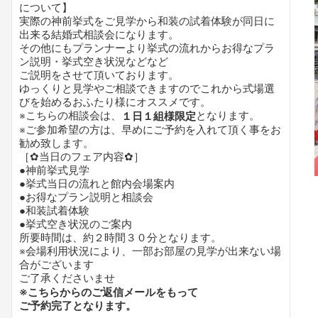
について】
実際の神前挙式をご見学から和装の試着体験が同日に
出来る結婚式相談会になります。
その他にもプランナーより挙式の流れからお得なプラ
ン説明・挙式空き状況などなど
ご説明をさせて頂いております。
ゆっくりと見学やご相談できますのでこれから式場選
びを始めるおふたり様にオススメです。
※こちらの相談会は、
となります。
１日１組様限定
※ご参加希望の方は、早めにご予約を入れて頂く事をお
勧め致します。
［✿当日のフェア内容✿］
●神前挙式見学
●挙式当日の流れと館内会場案内
●お得なプラン説明と相談会
●和装試着体験
●挙式空き状況のご案内
所要時間は、約２時間３０分となります。
※会場利用状況により、一部お部屋の見学が出来ない場
合がございます
ご了承くださいませ
※こちらからのご返信メールをもって
ご予約完了となります。