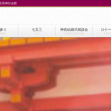
｜生田神社会館
参り
七五三
神前結婚式相談会
ロケ
SHIP
753
CONSULTATION
LOC