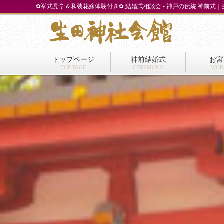
✿挙式見学＆和装花嫁体験付き✿ 結婚式相談会 - 神戸の伝統 神前式
トップページ
神前結婚式
お宮
TOP PAGE
CEREMONY
WOR